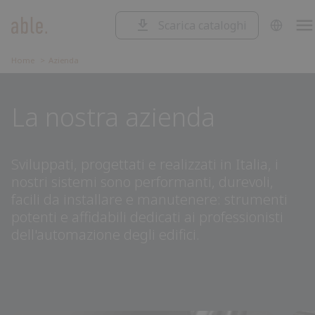
Scarica cataloghi
SOLUZIONI
Soluzioni
CANCELLI SCORREVOLI
Home
Azienda
Cancelli
CANCELLI A BATTENTE
Scorrevoli
Cancelli
BARRIERE STRADALI
La nostra azienda
a
Barriere
battente
Stradali
Garage
GARAGE E SERRANDE
e
Centrali
CENTRALI DI COMANDO
serrande
di
Accessori
Sviluppati, progettati e realizzati in Italia, i
comando
nostri sistemi sono performanti, durevoli,
ACCESSORI
facili da installare e manutenere: strumenti
potenti e affidabili dedicati ai professionisti
dell'automazione degli edifici.