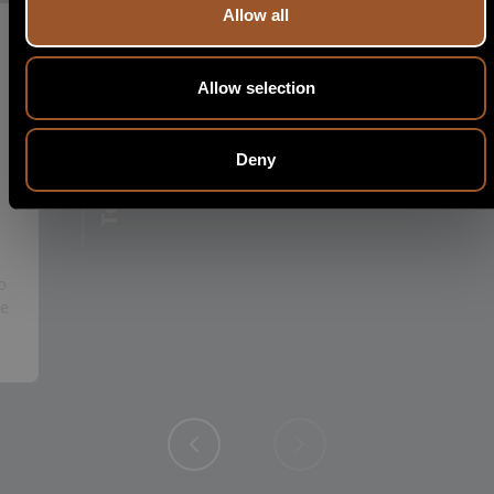
Allow all
Allow selection
Deny
Today
o
te