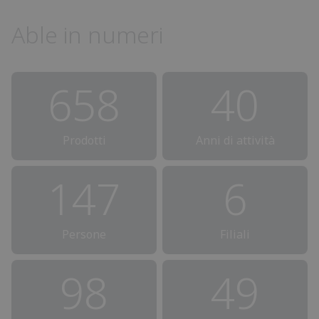
Able in numeri
667
41
Prodotti
Anni di attività
149
6
Persone
Filiali
100
50