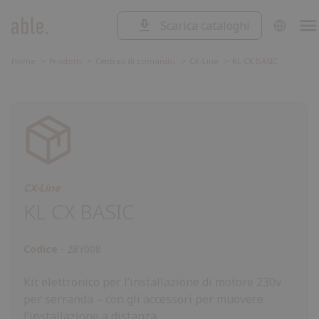
Scarica cataloghi
SOLUZIONI
Soluzioni
CANCELLI SCORREVOLI
Home
Prodotti
Centrali di comando
CX-Line
KL CX BASIC
Cancelli
CANCELLI A BATTENTE
Scorrevoli
Cancelli
BARRIERE STRADALI
a
Barriere
battente
Stradali
Garage
GARAGE E SERRANDE
e
Centrali
CENTRALI DI COMANDO
serrande
di
Accessori
comando
ACCESSORI
CX-Line
KL CX BASIC
Codice
28Y008
Kit elettronico per l’installazione di motore 230v
per serranda – con gli accessori per muovere
l’installazione a distanza