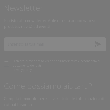
Newsletter
Belgium
Iscriviti alla newsletter Able e resta aggiornato su
Belize
prodotti, novità ed eventi
Benin
Bhutan
Dichiaro di aver preso visione dell’informativa e acconsento al
Bolivia
trattamento dei dati.
Privacy policy
Bosnia and Herzegovina
Come possiamo aiutarti?
Botswana
Compila il modulo per ricevere tutte le informazioni di
cui hai bisogno
Brazil