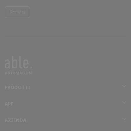
Brunei
Scrivici
Bulgaria
Burkina Faso
Burundi
Cabo Verde
PRODOTTI
Cambodia
APP
Cameroon
AZIENDA
Canada