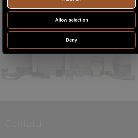
Inizia la ricerca
Australia
Allow selection
Austria
Deny
Azerbaijan
Bahamas
Bahrain
Bangladesh
Barbados
Contatti
Belarus