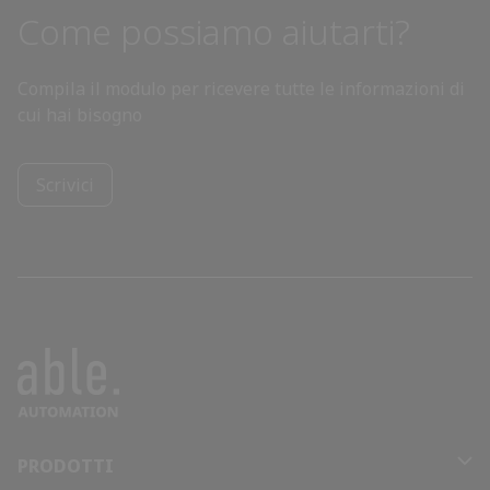
Bosnia and Herzegovina
Come possiamo aiutarti?
Botswana
Compila il modulo per ricevere tutte le informazioni di
cui hai bisogno
Brazil
Brunei
Scrivici
Bulgaria
Burkina Faso
Burundi
Cabo Verde
PRODOTTI