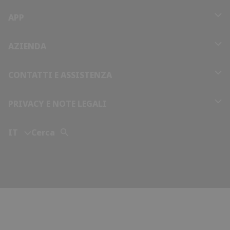
Cambodia
APP
Cameroon
AZIENDA
Canada
CONTATTI E ASSISTENZA
Central African Republic
PRIVACY E NOTE LEGALI
Chad
IT
Cerca
Chile
China
Colombia