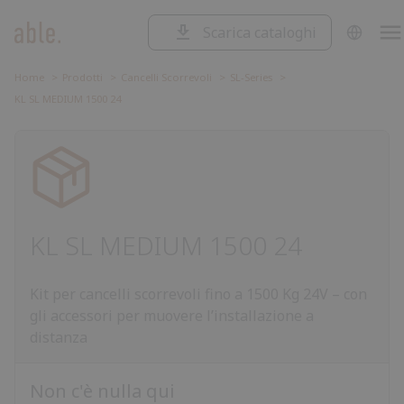
Scarica cataloghi
SOLUZIONI
Soluzioni
CANCELLI SCORREVOLI
Home
Prodotti
Cancelli Scorrevoli
SL-Series
Cancelli
KL SL MEDIUM 1500 24
CANCELLI A BATTENTE
Scorrevoli
Cancelli
BARRIERE STRADALI
a
Barriere
battente
Stradali
Garage
GARAGE E SERRANDE
e
Centrali
CENTRALI DI COMANDO
serrande
di
Accessori
comando
ACCESSORI
KL SL MEDIUM 1500 24
Kit per cancelli scorrevoli fino a 1500 Kg 24V – con
gli accessori per muovere l’installazione a
distanza
Non c'è nulla qui