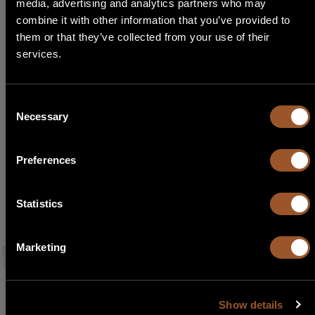
Antigua and Barbuda
media, advertising and analytics partners who may
Cosa stai cercando?
STEP 1
combine it with other information that you’ve provided to
them or that they’ve collected from your use of their
Argentina
Seleziona Lingua
Trova il prodotto giusto per te in pochi passaggi
services.
Armenia
English
Inizia la ricerca
Consent
Necessary
Australia
Selection
Italiano
Austria
Preferences
Français
Español
Azerbaijan
Statistics
Português
Bahamas
Marketing
Bahrain
Show details