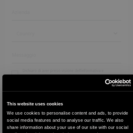
Country
Country
Afghanistan
Albania
Dichiaro di aver preso visione dell’informativa e
acconsento al trattamento dei dati.
Privacy policy
Algeria
Andorra
This website uses cookies
We use cookies to personalise content and ads, to provide
Angola
social media features and to analyse our traffic. We also
share information about your use of our site with our social