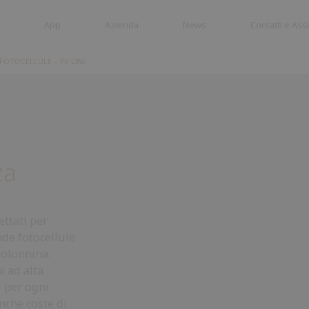
App
Azienda
News
Contatti e Ass
FOTOCELLULE – PX LINE
Cancelli a
Barriere
battente
Stradali
i
za
ttati per
e fotocellule
colonnina.
 ad alta
i per ogni
anche coste di