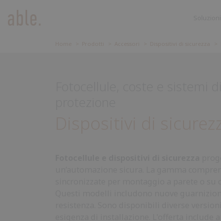
Soluzioni
Soluzioni
SOLUZIONI
CANCELLI SCORREVOLI
Home
Prodotti
Accessori
Dispositivi di sicurezza
Cancelli
CANCELLI A BATTENTE
Accessori
Scorrevoli
BARRIERE STRADALI
Fotocellule, coste e sistemi d
GARAGE E SERRANDE
protezione
CENTRALI DI COMANDO
Dispositivi di sicurez
ACCESSORI
Fotocellule e dispositivi di sicurezza
proge
un’automazione sicura. La gamma comprend
sincronizzate per montaggio a parete o su 
Questi modelli includono nuove guarnizioni
resistenza. Sono disponibili diverse version
esigenza di installazione. L'offerta include 