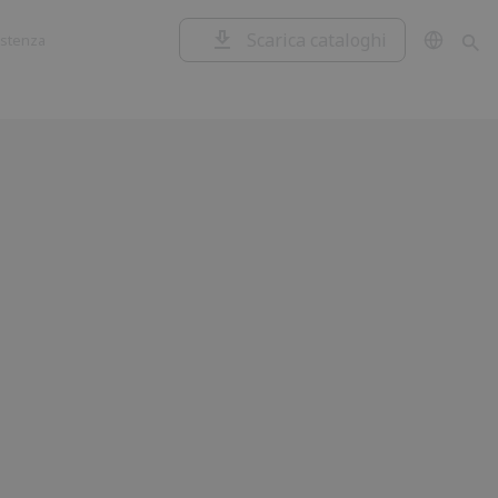
Scarica cataloghi
istenza
Garage e
Centrali di
serrande
comando