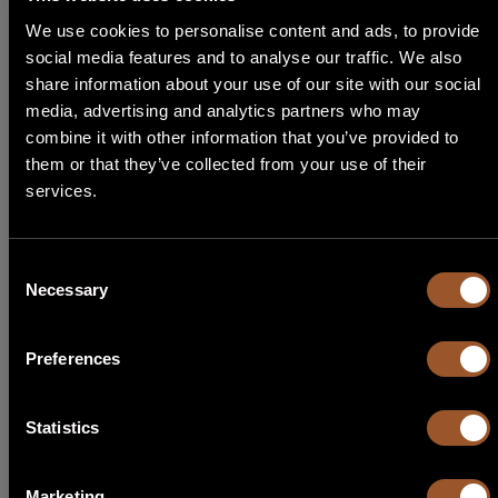
We use cookies to personalise content and ads, to provide
social media features and to analyse our traffic. We also
share information about your use of our site with our social
media, advertising and analytics partners who may
STEP 1
combine it with other information that you’ve provided to
them or that they’ve collected from your use of their
Seleziona Lingua
services.
English
Consent
Necessary
Selection
Italiano
Français
Preferences
Español
Statistics
Português
Marketing