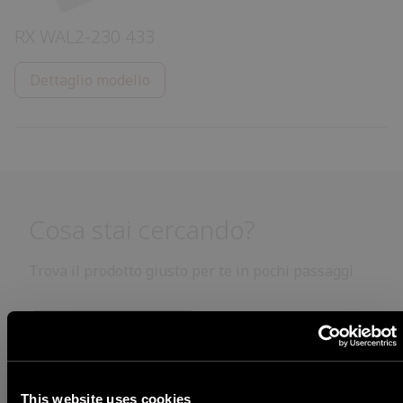
RX WAL2-230 433
Dettaglio modello
Cosa stai cercando?
Trova il prodotto giusto per te in pochi passaggi
Inizia la ricerca
This website uses cookies