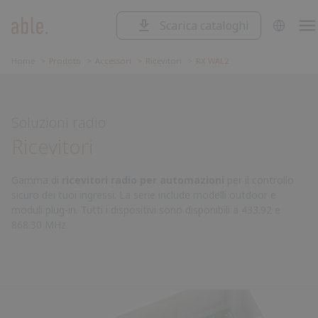
Scarica cataloghi
SOLUZIONI
Soluzioni
CANCELLI SCORREVOLI
Home
Prodotti
Accessori
Ricevitori
RX WAL2
Cancelli
CANCELLI A BATTENTE
Scorrevoli
Cancelli
BARRIERE STRADALI
a
Barriere
Soluzioni radio
battente
Stradali
Garage
GARAGE E SERRANDE
Ricevitori
e
Centrali
CENTRALI DI COMANDO
serrande
di
Accessori
comando
Gamma di
ricevitori radio per automazioni
per il controllo
ACCESSORI
sicuro dei tuoi ingressi. La serie include modelli outdoor e
moduli plug-in. Tutti i dispositivi sono disponibili a 433.92 e
868.30 MHz.