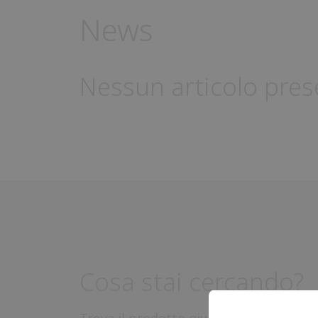
News
Nessun articolo pres
Cosa stai cercando?
Trova il prodotto giusto per te in poc