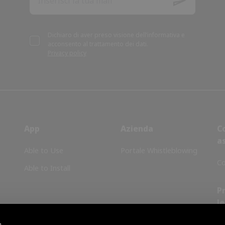
Dichiaro di aver preso visione dell’informativa e
acconsento al trattamento dei dati.
Privacy policy
App
Azienda
C
a
Able to Use
Portale Whistleblowing
Co
Able to Install
P
le
Co
s