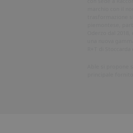
con sede a Racconi
marchio con il no
trasformazione si
piemontese, part
Oderzo dal 2018, 
una nuova gamma d
R+T di Stoccarda 
Able si propone 
principale fornito