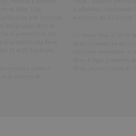
gi, rilancia il proprio
Italia – sistemi personali
me di Able. Una
e affidabili, rilanciando
gnificativa per l’azienda
ereditato da V2 Group.
e del gruppo Nice di
che si presenterà con
Un know-how di oltre 38
i prodotti alla fiera
quali l’azienda ha eccels
dal 19 al 23 Febbraio.
soluzioni innovative in 
dove è oggi presente a
sul mercato come il
filiali, per un totale di 
re di sistemi di