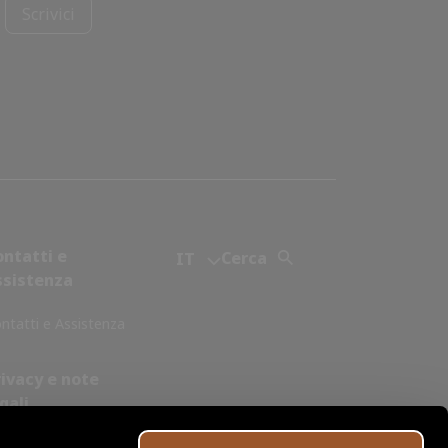
Scrivici
ontatti e
Cerca
IT
ssistenza
ntatti e Assistenza
rivacy e note
gali
okie Policy