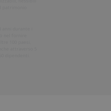
zzabili, flessibili
 il patrimonio
 anni durante i
o nel fornire
oltre 100 paesi,
nche attraverso 5
150 dipendenti.