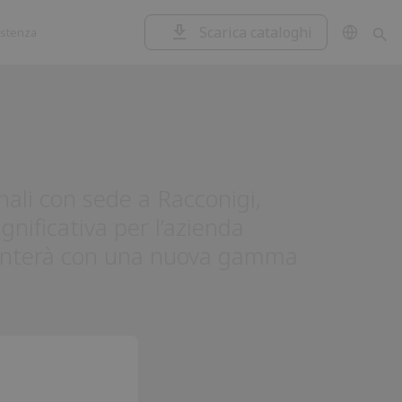
Scarica cataloghi
istenza
Garage e
Centrali di
serrande
comando
ali con sede a Racconigi,
gnificativa per l’azienda
esenterà con una nuova gamma