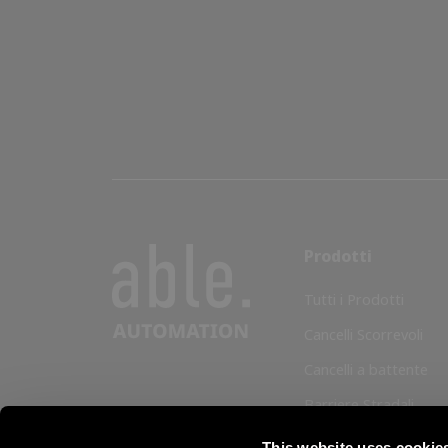
Bahamas
Bahrain
Bangladesh
Barbados
Prodotti
Belarus
Tutti i Prodotti
Belgium
Cancelli Scorrevoli
Cancelli a battente
Belize
Barriere Stradali
Benin
Garage e serrande
This website uses cookie