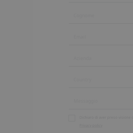
Country
Country
Afghanistan
Albania
Dichiaro di aver preso visione d
Privacy policy
Algeria