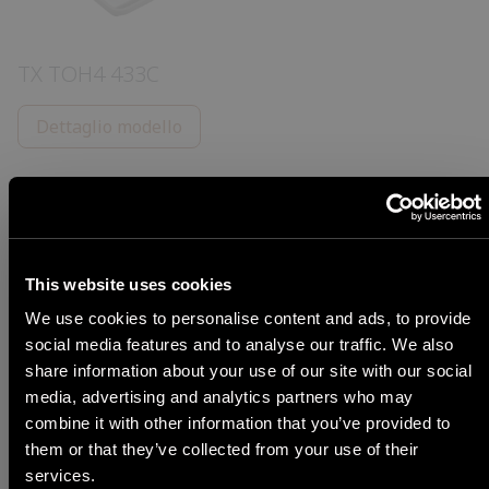
TX TOH4 433C
Dettaglio modello
This website uses cookies
We use cookies to personalise content and ads, to provide
social media features and to analyse our traffic. We also
share information about your use of our site with our social
STEP 1
TX TOH4 433P
media, advertising and analytics partners who may
Seleziona Lingua
combine it with other information that you’ve provided to
Dettaglio modello
them or that they’ve collected from your use of their
services.