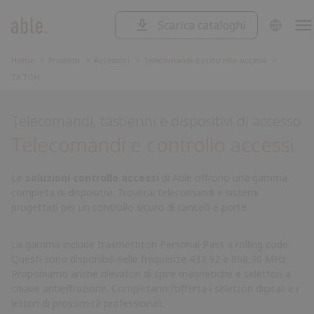
Scarica cataloghi
SOLUZIONI
Soluzioni
CANCELLI SCORREVOLI
Home
Prodotti
Accessori
Telecomandi e controllo accessi
Cancelli
TX TOH
CANCELLI A BATTENTE
Scorrevoli
Cancelli
BARRIERE STRADALI
a
Barriere
Telecomandi, tastierini e dispositivi di accesso
battente
Stradali
Garage
GARAGE E SERRANDE
Telecomandi e controllo accessi
e
Centrali
CENTRALI DI COMANDO
serrande
di
Accessori
comando
Le
soluzioni controllo accessi
di Able offrono una gamma
ACCESSORI
completa di dispositivi. Troverai telecomandi e sistemi
progettati per un controllo sicuro di cancelli e porte.
La gamma include trasmettitori Personal Pass a rolling code.
Questi sono disponibili nelle frequenze 433,92 e 868,30 MHz.
Proponiamo anche rilevatori di spire magnetiche e selettori a
chiave antieffrazione. Completano l'offerta i selettori digitali e i
lettori di prossimità professionali.