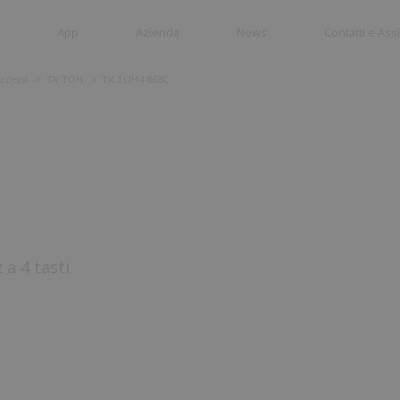
App
Azienda
News
Contatti e Ass
ccessi
TX TOH
TX TOH4 868C
Cancelli a
Barriere
battente
Stradali
a 4 tasti