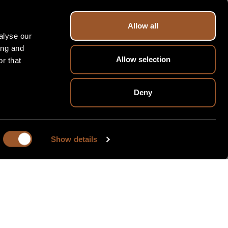
Allow all
alyse our
ing and
Allow selection
r that
Deny
Show details