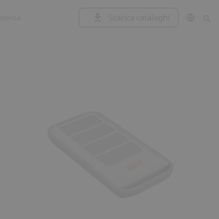
Scarica cataloghi
istenza
Garage e
Centrali di
serrande
comando