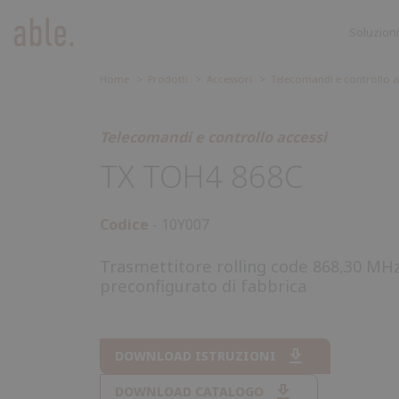
Soluzioni
Soluzioni
SOLUZIONI
CANCELLI SCORREVOLI
Home
Prodotti
Accessori
Telecomandi e controllo a
Cancelli
CANCELLI A BATTENTE
Accessori
Scorrevoli
Telecomandi e controllo accessi
BARRIERE STRADALI
TX TOH4 868C
GARAGE E SERRANDE
CENTRALI DI COMANDO
Codice
10Y007
ACCESSORI
Trasmettitore rolling code 868,30 MHz 
preconfigurato di fabbrica
DOWNLOAD ISTRUZIONI
DOWNLOAD CATALOGO