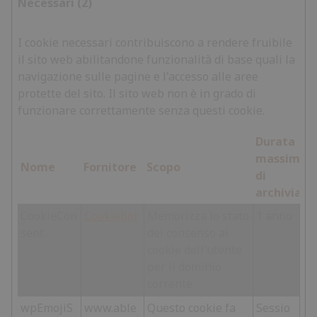
Necessari (2)
I cookie necessari contribuiscono a rendere fruibile
il sito web abilitandone funzionalità di base quali la
navigazione sulle pagine e l'accesso alle aree
protette del sito. Il sito web non è in grado di
funzionare correttamente senza questi cookie.
Durata
massima
Nome
Fornitore
Scopo
di
archiviazi
CookieCon
Cookiebot
Memorizza lo stato
1 anno
sent
del consenso ai
cookie dell'utente
per il dominio
corrente
wpEmojiS
www.able
Questo cookie fa
Sessio