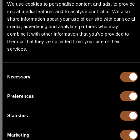
memorizzare informazioni che ne influenzano il
We use cookies to personalise content and ads, to provide
comportamento o l'aspetto, quali la lingua preferita
social media features and to analyse our traffic. We also
o la località nella quale ti trovi.
share information about your use of our site with our social
STEP 1
media, advertising and analytics partners who may
Durata
Seleziona Lingua
combine it with other information that you’ve provided to
massima
Nome
Fornitore
Scopo
them or that they’ve collected from your use of their
di
services.
archiviazi
English
pll_langua
www.able
Questo cookie
1 anno
ge
automatio
viene utilizzato
Consent
Italiano
n.com
per determinare la
Necessary
Selection
lingua preferita
Français
del visitatore e per
Preferences
impostare la
Español
lingua del sito in
base a tale
Statistics
Português
preferenza, se
possibile.
Marketing