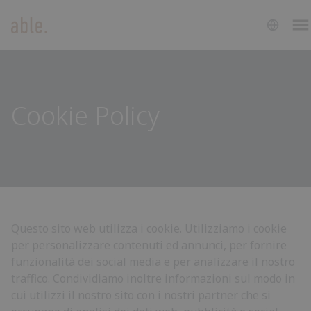
Scarica cataloghi
SOLUZIONI
Soluzioni
CANCELLI SCORREVOLI
Cancelli
CANCELLI A BATTENTE
Scorrevoli
Cancelli
BARRIERE STRADALI
Cookie Policy
a
Barriere
battente
Stradali
Garage
GARAGE E SERRANDE
e
Centrali
CENTRALI DI COMANDO
serrande
di
Accessori
comando
ACCESSORI
Questo sito web utilizza i cookie. Utilizziamo i cookie
per personalizzare contenuti ed annunci, per fornire
funzionalità dei social media e per analizzare il nostro
traffico. Condividiamo inoltre informazioni sul modo in
cui utilizzi il nostro sito con i nostri partner che si