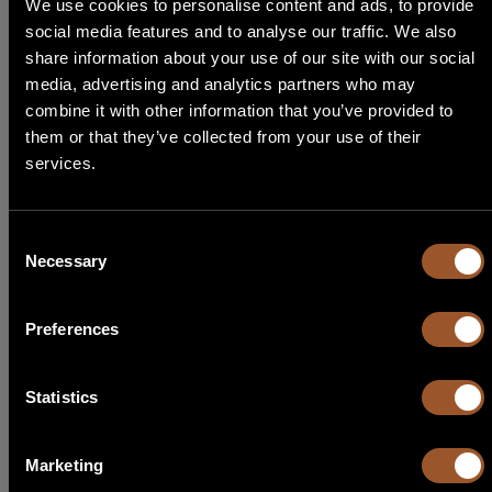
We use cookies to personalise content and ads, to provide
Gamma completa di selettori a chiave antieffrazione da esterno, lettori
social media features and to analyse our traffic. We also
di prossimità cablati e selettori digitali radio o cablati per cancelli
STEP 1
share information about your use of our site with our social
automatici
media, advertising and analytics partners who may
Seleziona Lingua
combine it with other information that you’ve provided to
Dettaglio modello
them or that they’ve collected from your use of their
services.
English
Italiano
Consent
Necessary
Selection
Français
Preferences
Español
Português
FOTOCELLULE – PX LINE
Statistics
CODICE
Marketing
Gamma completa di fotocellule di sicurezza per cancelli automatici