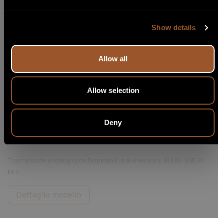
Dettaglio modello
Show details
Allow all
Allow selection
Deny
TX TOH
CODICE
Trasmissione a rolling code Disponibili in due versioni: 433,92- 868,30
MHz
Dettaglio modello