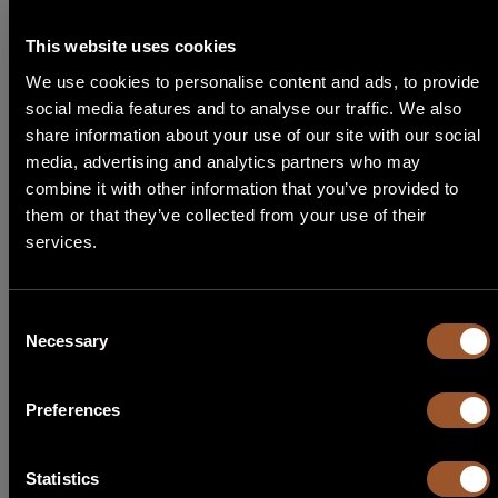
Inizia la ricerca
This website uses cookies
We use cookies to personalise content and ads, to provide
social media features and to analyse our traffic. We also
share information about your use of our site with our social
media, advertising and analytics partners who may
STEP 1
combine it with other information that you’ve provided to
Seleziona Lingua
them or that they’ve collected from your use of their
services.
English
Consent
Necessary
Selection
Italiano
Français
Preferences
Español
Statistics